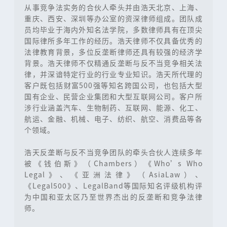
从事竞争法实务的合伙人牵头并由浩天北京、上海、
重庆、西安、深圳等办公室的资深律师组成。团队成
员均毕业于海内外知名法学院，多数律师具有在顶尖
国际律所多年工作的经历。浩天律师不仅具备优秀的
法律教育背景，多位反垄断律师还具有较强的经济学
背景。浩天律师不仅精通反垄断与反不当竞争相关法
律，并深谙特定行业的行业专业知识。浩天所代理的
客户既包括财富500强等知名跨国公司，也包括大型
国有企业、民营企业集团和大型互联网公司。客户所
涉行业涵盖汽车、生物制药、互联网、能源、化工、
航运、金融、机械、电子、纺织、航空、消费品等各
个领域。
浩天反垄断与反不当竞争团队的牵头合伙人连续多年
被《钱伯斯》（Chambers）《Who’s Who
Legal》、《亚洲法律》（AsiaLaw）、
《Legal500》、LegalBand等国际知名评级机构评
为中国和亚太区乃至世界杰出的反垄断和竞争法律
师。