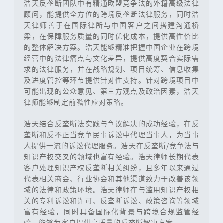
浩天反垄断团队中有精通欧盟竞争法的外籍高级法律
顾问，能提供全方位的跨境反垄断法律服务，同时浩
天律师善于在国际律所与中国客户之间搭建沟通桥
梁，在保障服务质量的同时优化成本，提供高性价比
的整体解决方案。浩天能够精准把握中国企业在跨境
经营中的法律痛点与文化差异，提供高度契合实际需
求的法律服务，并在战略规划、项目统筹、信息收集
及进度管控等环节提供针对性支持。针对跨境项目中
可能出现的公众意见、第三方观点及政治因素，浩天
律师能够制定前瞻性应对策略。
浩天结合反垄断法实践与争议解决的成功经验，在反
垄断和反不正当竞争民事诉讼中代理当事人，为当事
人提供一流的诉讼代理服务。浩天在反垄断/竞争法与
知识产权交叉的领域也富有经验。浩天律师长期代表
客户处理知识产权反垄断相关纠纷，且多年以来通过
代表相关商会、行业协会和其他渠道致力于改善该领
域的法律和政策环境。浩天律师在与滥用知识产权相
关的专利诉讼和许可、反垄断诉讼、政策咨询等领域
富有经验，同时具备国际化背景与跨境合规监管经
验，能够为客户提供高质量的反垄断解决方案。