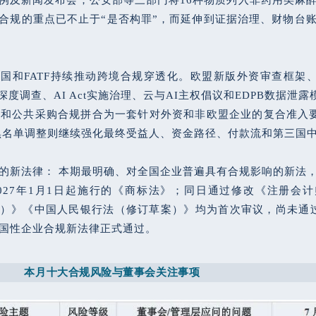
合规的重点已不止于“是否构罪”，而延伸到证据治理、财物台
国和FATF持续推动跨境合规穿透化。欧盟新版外资审查框架、
的深度调查、AI Act实施治理、云与AI主权倡议和EDPB数据泄露
据和公共采购合规拼合为一套针对外资和非欧盟企业的复合准入要
灰黑名单调整则继续强化最终受益人、资金路径、付款流和第三国
的新法律： 本期最明确、对全国企业普遍具有合规影响的新法，是2
027年1月1日起施行的《商标法》；同日通过修改《注册会
）》《中国人民银行法（修订草案）》均为首次审议，尚未通
国性企业合规新法律正式通过。
本月十大合规风险与董事会关注事项