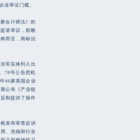
企业举证门槛。
注册会计师法》的
次提请审议，前瞻
机构而言，商标治
国涉军实体列入出
、78号公告把机
中46家美国企业
同期公布《产业链
与反制提供了操作
高检发布审查起诉
滥用、洗钱和行业
醉药品和精神药品