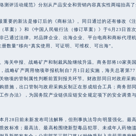
络测评活动规范》分别从产品安全和营销内容真实性两端抬高了
日最重要的新法是修订后的《商标法》。同日通过的还有修改《
（草案）》和《中国人民银行法（修订草案）》于6月23日首
非已通过法律。对品牌企业、出海企业、平台电商和商标代理
注册数量”移向“真实使用、可证明、可维权、可出海”。
、海关申报、战略矿产和制裁风险继续升温。商务部将10家美
，战略矿产两用物项举报机制自7月1日起实施，海关总署第77
关物项的管制属性判断前置到报关环节。财政部同日对政府采购
购措施，出口管制与政府采购反制正在形成组合工具；商务部
工作办法》，为国务院产业链供应链安全规定项下的安全调查
本月28日前未新发布司法解释，但刑事执法导向明显强化。最
质效标准；最高法、最高检围绕新型毒品犯罪、未成年人药物
例及新闻发布会；公安部等三部门将16种物质列入非药用类麻