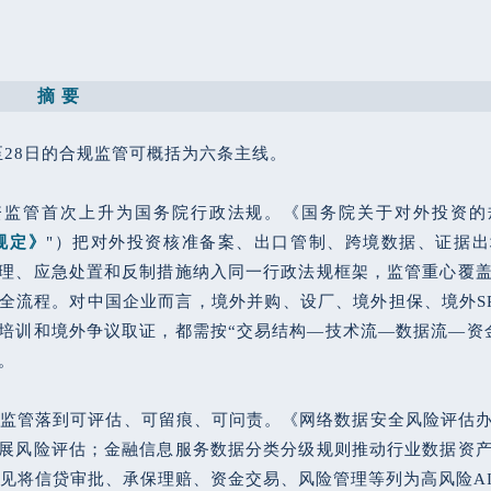
摘 要
日至28日的合规监管可概括为六条主线。
资监管首次上升为国务院行政法规。《国务院关于对外投资的
规定》
"）把对外投资核准备案、出口管制、跨境数据、证据
理、应急处置和反制措施纳入同一行政法规框架，监管重心覆
全流程。对中国企业而言，境外并购、设厂、境外担保、境外S
培训和境外争议取证，都需按“交易结构—技术流—数据流—资
。
I监管落到可评估、可留痕、可问责。《网络数据安全风险评估
展风险评估；金融信息服务数据分类分级规则推动行业数据资
意见将信贷审批、承保理赔、资金交易、风险管理等列为高风险A