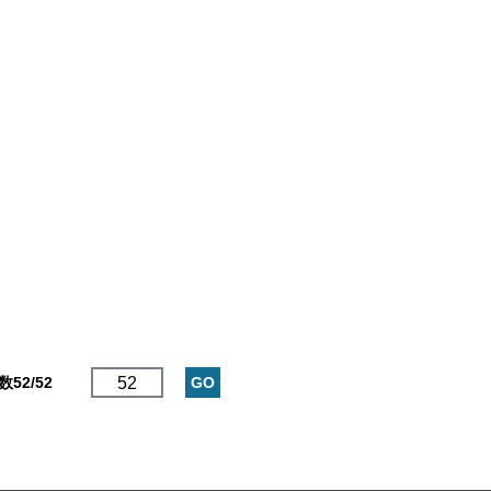
52/52
GO
数