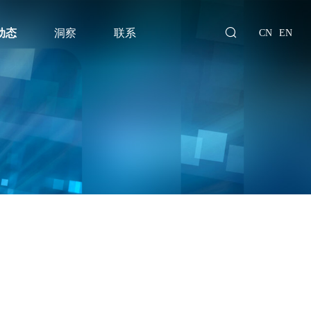
动态
洞察
联系
CN
EN