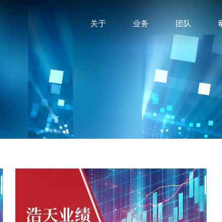
关于
业务
团队