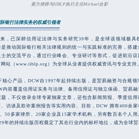
黄力律师与IIBLP执行主任Michael合影
：国际银行法律实务的权威引领者
立以来，已深耕信用证法律与实务研究39年，是全球该领域极
命是推动国际银行相关法律规则的统一与实践标准的完善，搭建
人士的交流平台，通过行业峰会、专业研讨等形式，促进前沿议
站（www.iiblp.org）为全球从业者提供权威资讯与专业支持
P 旗下核心产品，DCW自1997年起持续出版，是贸易融资与合规
CW内容覆盖信用证实务与法律、备用信用证与独立保函、贸易融
议题，不仅收录全球专家独家文章，还包含新闻简报、季度信用
、访谈及欺诈案例报告等实用内容。目前，DCW 拥有400余
行、50多家律所、20家企业及15家学术机构，另有数百名个人
篇，29年的持续出版历程奠定了其在行业内的标杆地位，成为全球
。